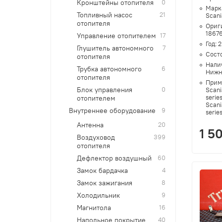
Кронштейны отопителя
0
Марк
Топливный насос
21
Scani
отопителя
Ориг
1867
Управление отопителем
17
Год:
2
Глушитель автономного
7
Сост
отопителя
Нали
Трубка автономного
6
Нижн
отопителя
Прим
Блок управления
0
Scani
series
отопителем
Scani
Внутреннее оборудование
9
serie
Антенна
20
1 5
Воздуховод
399
отопителя
Дефлектор воздушный
60
Замок бардачка
4
Замок зажигания
8
Холодильник
9
Магнитола
16
Напольное покрытие
40