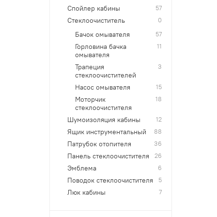
Спойлер кабины
57
Стеклоочиститель
0
Бачок омывателя
57
Горловина бачка
11
омывателя
Трапеция
3
стеклоочистителей
Насос омывателя
15
Моторчик
18
стеклоочистителя
Шумоизоляция кабины
12
Ящик инструментальный
88
Патрубок отопителя
36
Панель стеклоочистителя
26
Эмблема
6
Поводок стеклоочистителя
5
Люк кабины
7