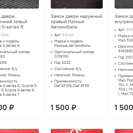
 двери
Замок двери наружный
Замок д
енний левый
правый Разные
внутрен
 5-series R
Автомобили
Арт:
640
61534
Арт:
63143
Марка и
Man TGX
а и модель:
Марка и модель:
a 5-series R
Разные Автомобили
Оригин
816268
инальный номер:
Оригинальный номер:
083
0159150
Год:
201
006
Год:
2022
Состоя
ояние:
б/у
Состояние:
б/у
Наличи
чие:
Рязань
Наличие:
Рязань
Примен
Man TGA
енимость:
Применимость:
TGL II, 
a 5-series G, Scania 5-
Daf XF105, Daf XF95
TGS I, M
 P, Scania 5-series R,
I, Man T
a 5-series T
00 ₽
1 500 ₽
1 500