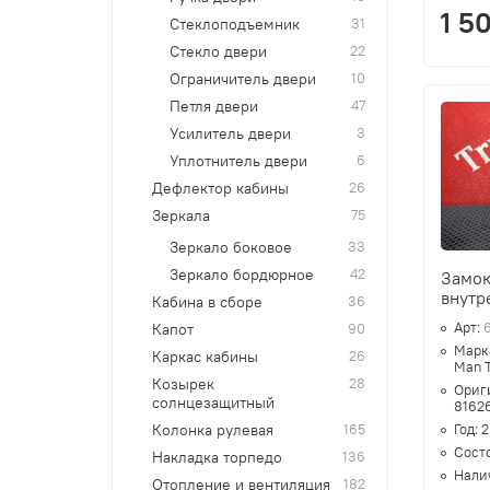
1 5
Стеклоподъемник
31
Стекло двери
22
Ограничитель двери
10
Петля двери
47
Усилитель двери
3
Уплотнитель двери
6
Дефлектор кабины
26
Зеркала
75
Зеркало боковое
33
Зеркало бордюрное
42
Замок
внутр
Кабина в сборе
36
Арт:
Капот
90
Марк
Каркас кабины
26
Man T
Козырек
28
Ориг
солнцезащитный
8162
Год:
2
Колонка рулевая
165
Сост
Накладка торпедо
136
Нали
Отопление и вентиляция
182