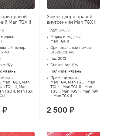
вери правой
Замок двери правой
ний Man TGX II
внутренний Man TGX II
19
Арт:
64078
 модель:
Марка и модель:
 II
Man TGX II
альный номер:
Оригинальный номер:
06148
81626806146
3
Год:
2013
ние:
б/у
Состояние:
б/у
е:
Рязань
Наличие:
Рязань
имость:
Применимость:
, Man TGL I, Man
Man TGA, Man TGL I, Man
Man TGL III, Man
TGL II, Man TGL III, Man
an TGS II, Man TGX
TGS I, Man TGS II, Man TGX
GX II
I, Man TGX II
 ₽
2 500 ₽