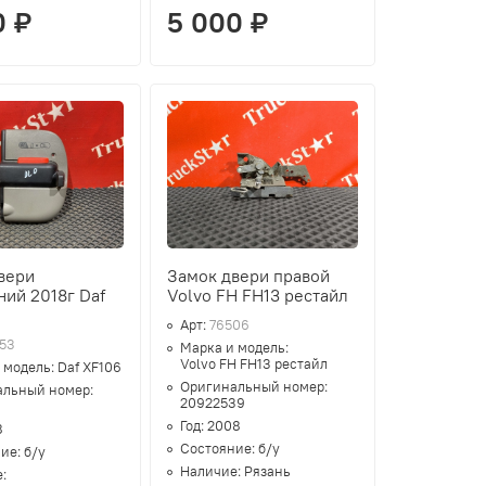
0 ₽
5 000 ₽
вери
Замок двери правой
ний 2018г Daf
Volvo FH FH13 рестайл
Арт:
76506
53
Марка и модель:
Volvo FH FH13 рестайл
 модель:
Daf XF106
Оригинальный номер:
альный номер:
20922539
Год:
2008
8
Состояние:
б/у
ние:
б/у
Наличие:
Рязань
е: