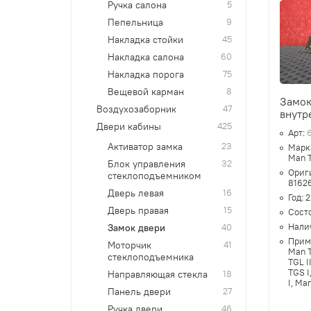
Ручка салона
5
Пепельница
9
Накладка стойки
45
Накладка салона
60
Накладка порога
75
Вещевой карман
8
Замок
Воздухозаборник
47
внутр
Двери кабины
425
Арт:
Активатор замка
23
Марк
Man T
Блок управления
32
Ориг
стеклоподъемником
8162
Дверь левая
16
Год:
2
Дверь правая
15
Сост
Нали
Замок двери
40
Прим
Моторчик
41
Man T
стеклоподъемника
TGL I
TGS I
Направляющая стекла
18
I, Ma
Панель двери
27
Ручка двери
46