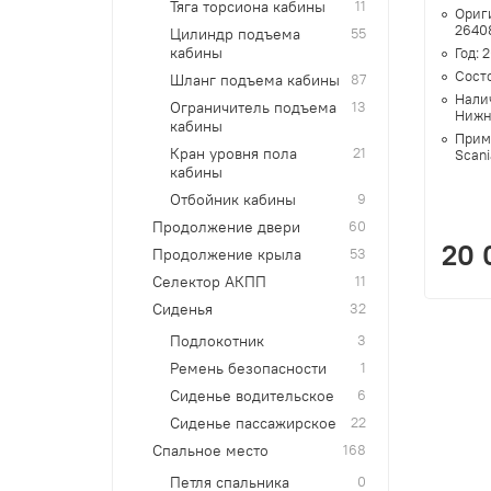
Тяга торсиона кабины
11
Ориг
2640
Цилиндр подъема
55
кабины
Год:
2
Сост
Шланг подъема кабины
87
Нали
Ограничитель подъема
13
Нижн
кабины
Прим
Кран уровня пола
21
Scani
кабины
Отбойник кабины
9
Продолжение двери
60
20 
Продолжение крыла
53
Селектор АКПП
11
Сиденья
32
Подлокотник
3
Ремень безопасности
1
Сиденье водительское
6
Сиденье пассажирское
22
Спальное место
168
Петля спальника
0