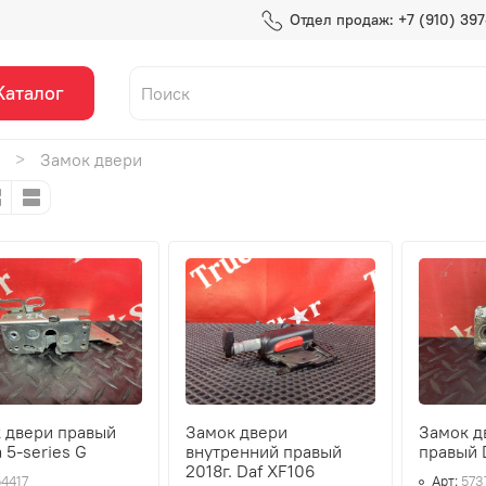
Отдел продаж: +7 (910) 39
Каталог
Замок двери
 двери правый
Замок двери
Замок д
 5-series G
внутренний правый
правый 
2018г. Daf XF106
54417
Арт:
573