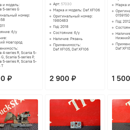
Арт:
57030
а и модель:
Марка и
a 5-series G
Марка и модель:
Daf XF106
Оригин
инальный номер:
0159150
Оригинальный номер:
658
1980483
Год:
201
011
Год:
2018
Состоя
ояние:
б/у
Состояние:
б/у
Наличи
чие:
Нижний
Наличие:
Рязань
ий Новгород
Примен
Применимость:
енимость:
Daf XF10
Daf XF105, Daf XF106
a 4-series R, Scania 5-
 G, Scania 5-series P,
a 5-series R, Scania 5-
s T
00 ₽
2 900 ₽
1 500