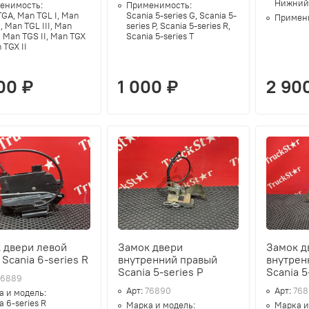
Нижний
енимость:
Применимость:
GA, Man TGL I, Man
Scania 5-series G, Scania 5-
Примен
I, Man TGL III, Man
series P, Scania 5-series R,
, Man TGS II, Man TGX
Scania 5-series T
n TGX II
00 ₽
1 000 ₽
2 90
 двери левой
Замок двери
Замок д
 Scania 6-series R
внутренний правый
внутрен
Scania 5-series P
Scania 5
76889
Арт:
76890
Арт:
768
а и модель:
a 6-series R
Марка и модель:
Марка и