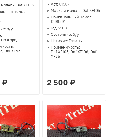
Арт:
61507
 модель:
Daf XF105
Марка и модель:
Daf XF105
альный номер:
Оригинальный номер:
1296591
2
Год:
2013
ние:
б/у
Состояние:
б/у
е:
 Новгород
Наличие:
Рязань
имость:
Применимость:
5, Daf XF95
Daf XF105, Daf XF106, Daf
XF95
 ₽
2 500 ₽