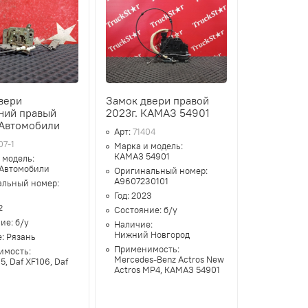
вери
Замок двери правой
ний правый
2023г. КАМАЗ 54901
Автомобили
Арт:
71404
07-1
Марка и модель:
КАМАЗ 54901
 модель:
 Автомобили
Оригинальный номер:
A9607230101
альный номер:
Год:
2023
2
Состояние:
б/у
ние:
б/у
Наличие:
Нижний Новгород
е:
Рязань
Применимость:
имость:
Mercedes-Benz Actros New
5, Daf XF106, Daf
Actros MP4, КАМАЗ 54901