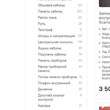
Обшивка кабины
60
Панель кабины
222
Замок
Рамка люка
39
внутр
Scania
Руль
28
Арт:
Тахограф
6
Марк
Шторы и напраляющие
29
Scani
Центральная консоль
118
Ориг
1746
Ящики кабины
59
Год:
2
Поручень кабины
79
Сост
Панель приборов
23
Нали
Рамка приборной
47
Прим
панели
Scani
series
Полка панели приборов
19
Scani
Плафон внутренний
57
3 5
Динамик
25
Дисплей климат
8
контроля
Камера
21