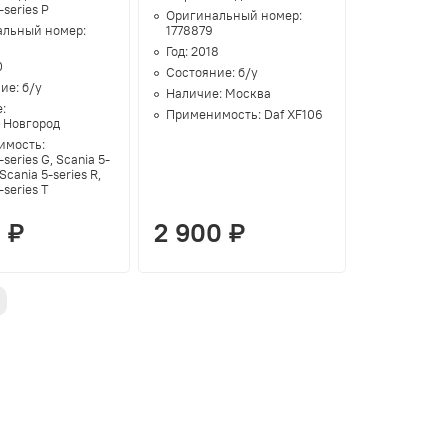
-series P
Оригинальный номер:
альный номер:
1778879
0
Год:
2018
0
Состояние:
б/у
ние:
б/у
Наличие:
Москва
е:
Применимость:
Daf XF106
 Новгород
имость:
-series G, Scania 5-
 Scania 5-series R,
-series T
 ₽
2 900 ₽