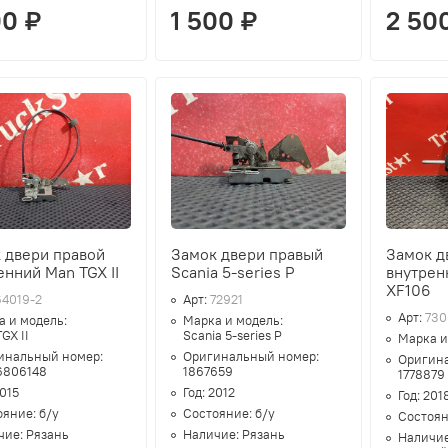
00 ₽
1 500 ₽
2 50
 двери правой
Замок двери правый
Замок д
енний Man TGX II
Scania 5-series P
внутрен
XF106
64019-2
Арт:
72921
Арт:
730
а и модель:
Марка и модель:
GX II
Scania 5-series P
Марка и
инальный номер:
Оригинальный номер:
Оригин
6806148
1867659
1778879
015
Год:
2012
Год:
201
ояние:
б/у
Состояние:
б/у
Состоя
чие:
Рязань
Наличие:
Рязань
Наличи