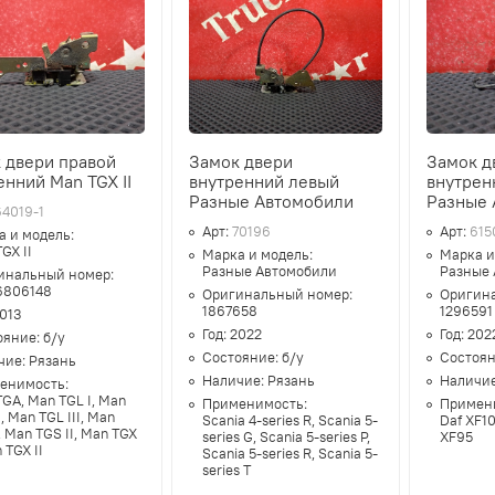
 двери правой
Замок двери
Замок д
енний Man TGX II
внутренний левый
внутрен
Разные Автомобили
Разные 
64019-1
Арт:
70196
Арт:
615
а и модель:
GX II
Марка и модель:
Марка и
Разные Автомобили
Разные
инальный номер:
6806148
Оригинальный номер:
Оригин
1867658
1296591
013
Год:
2022
Год:
202
ояние:
б/у
Состояние:
б/у
Состоя
чие:
Рязань
Наличие:
Рязань
Наличи
енимость:
GA, Man TGL I, Man
Применимость:
Примен
I, Man TGL III, Man
Scania 4-series R, Scania 5-
Daf XF10
, Man TGS II, Man TGX
series G, Scania 5-series P,
XF95
n TGX II
Scania 5-series R, Scania 5-
series T