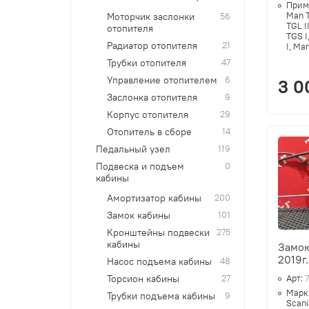
Прим
Man T
Моторчик заслонки
56
TGL I
отопителя
TGS I
Радиатор отопителя
21
I, Ma
Трубки отопителя
47
Управление отопителем
6
3 0
Заслонка отопителя
9
Корпус отопителя
29
Отопитель в сборе
14
Педальный узел
119
Подвеска и подъем
0
кабины
Амортизатор кабины
200
Замок кабины
101
Кронштейны подвески
275
кабины
Замок
2019г.
Насос подъема кабины
48
Арт:
Торсион кабины
27
Марк
Трубки подъема кабины
9
Scani