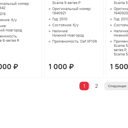
Scania 5-series P
Scania 5
инальный номер:
842
Оригинальный номер:
Оригин
1940921
194092
019
Год:
2010
Год:
201
ояние:
б/у
Состояние:
б/у
Состоя
чие:
ий Новгород
Наличие:
Наличи
Нижний Новгород
Нижний
енимость:
a 6-series R
Применимость:
Daf XF106
Примен
Scania 5
series P,
Scania 5
000 ₽
1 000 ₽
1 500
1
2
Следующая