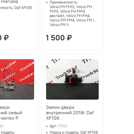
 Новгород
Применимость:
Volvo FH FH12, Volvo FH
имость:
Daf XF106
FH13, Volvo FH FH13
рестайл, Volvo FH FH4,
Volvo FM FM4, Volvo FM I,
Volvo FM II
0 ₽
1 500 ₽
вери
Замок двери
ний левый
внутренний 2018г Daf
-series P
XF106
91
Арт:
77153
 модель:
Марка и модель:
Daf XF106