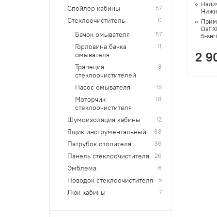
Нали
Спойлер кабины
57
Нижн
Стеклоочиститель
0
Прим
Daf X
Бачок омывателя
57
5-ser
Горловина бачка
11
2 9
омывателя
Трапеция
3
стеклоочистителей
Насос омывателя
15
Моторчик
18
стеклоочистителя
Шумоизоляция кабины
12
Ящик инструментальный
88
Патрубок отопителя
36
Панель стеклоочистителя
26
Эмблема
6
Поводок стеклоочистителя
5
Люк кабины
7