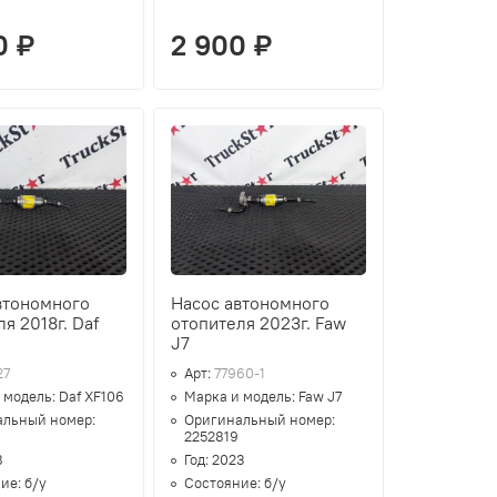
0 ₽
2 900 ₽
втономного
Насос автономного
я 2018г. Daf
отопителя 2023г. Faw
J7
27
Арт:
77960-1
 модель:
Daf XF106
Марка и модель:
Faw J7
альный номер:
Оригинальный номер:
2252819
8
Год:
2023
ние:
б/у
Состояние:
б/у