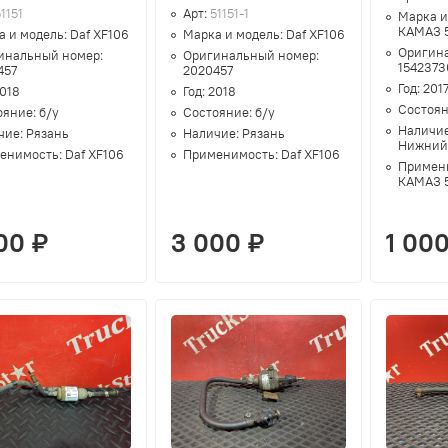
1151
Арт:
51151-1
Марка и
КАМАЗ 
а и модель:
Daf XF106
Марка и модель:
Daf XF106
Оригин
инальный номер:
Оригинальный номер:
1542373
457
2020457
Год:
201
018
Год:
2018
Состоя
ояние:
б/у
Состояние:
б/у
Наличи
чие:
Рязань
Наличие:
Рязань
Нижний
енимость:
Daf XF106
Применимость:
Daf XF106
Примен
КАМАЗ 
00 ₽
3 000 ₽
1 00