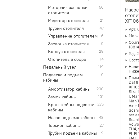
Моторчик заслонки
56
Насос
отопителя
отопи
XF10
Радиатор отопителя
21
Трубки отопителя
47
Арт:
Марк
Управление отопителем
6
Ориг
Заслонка отопителя
9
13814
Корпус отопителя
29
Год:
2
Отопитель в сборе
14
Сост
Нали
Педальный узел
119
Нижн
Подвеска и подъем
0
Прим
кабины
Daf 9
XF106
Амортизатор кабины
200
Stral
I, Ma
Замок кабины
101
Man T
Кронштейны подвески
275
Axor I
кабины
Scani
series
Насос подъема кабины
48
Scani
Volvo
Торсион кабины
27
FH4, 
Трубки подъема кабины
9
FL FL
FM I