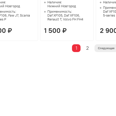
чие:
Наличие:
Наличи
ий Новгород
Нижний Новгород
Примен
енимость:
Применимость:
Daf XF10
F106, Faw J7, Scania
Daf XF105, Daf XF106,
5-series
ies P
Renault T, Volvo FH FH4
00 ₽
1 500 ₽
2 90
1
2
Следующая