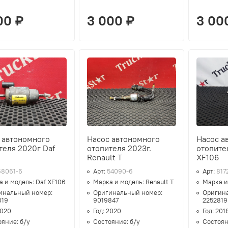
00 ₽
3 000 ₽
3 00
 автономного
Насос автономного
Насос а
теля 2020г Daf
отопителя 2023г.
отопител
6
Renault T
XF106
68061-6
Арт:
54090-6
Арт:
817
а и модель:
Daf XF106
Марка и модель:
Renault T
Марка и
инальный номер:
Оригинальный номер:
Оригин
819
9019847
2252819
020
Год:
2020
Год:
201
ояние:
б/у
Состояние:
б/у
Состоя