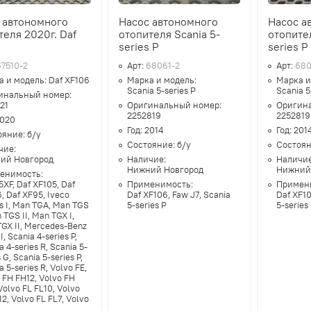
 автономного
Насос автономного
Насос а
теля 2020г. Daf
отопителя Scania 5-
отопител
6
series P
series P
67510-2
Арт:
68061-2
Арт:
680
а и модель:
Daf XF106
Марка и модель:
Марка и
Scania 5-series P
Scania 5
инальный номер:
21
Оригинальный номер:
Оригин
2252819
2252819
020
Год:
2014
Год:
201
ояние:
б/у
Состояние:
б/у
Состоя
чие:
ий Новгород
Наличие:
Наличи
Нижний Новгород
Нижний
енимость:
5XF, Daf XF105, Daf
Применимость:
Примен
, Daf XF95, Iveco
Daf XF106, Faw J7, Scania
Daf XF10
is I, Man TGA, Man TGS
5-series P
5-series
n TGS II, Man TGX I,
GX II, Mercedes-Benz
I, Scania 4-series P,
a 4-series R, Scania 5-
 G, Scania 5-series P,
a 5-series R, Volvo FE,
 FH FH12, Volvo FH
Volvo FL FL10, Volvo
12, Volvo FL FL7, Volvo