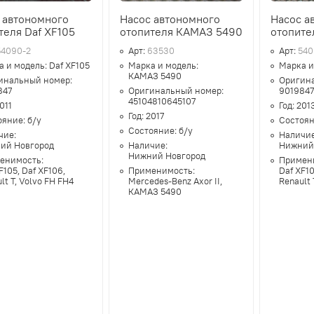
 автономного
Насос автономного
Насос а
теля Daf XF105
отопителя КАМАЗ 5490
отопите
54090-2
Арт:
63530
Арт:
540
а и модель:
Daf XF105
Марка и модель:
Марка и
КАМАЗ 5490
инальный номер:
Оригин
847
Оригинальный номер:
901984
45104810645107
011
Год:
201
Год:
2017
ояние:
б/у
Состоя
Состояние:
б/у
чие:
Наличи
ий Новгород
Наличие:
Нижний
Нижний Новгород
енимость:
Примен
F105, Daf XF106,
Применимость:
Daf XF10
lt T, Volvo FH FH4
Mercedes-Benz Axor II,
Renault 
КАМАЗ 5490