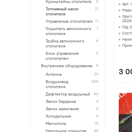
Кронштейны отопителя
0
Арт:
5
Топливный насос
21
Марк
отопителя
Ориг
2020
Управление отопителем
17
Год:
2
Глушитель автономного
7
Сост
отопителя
Нали
Трубка автономного
6
Прим
отопителя
Блок управления
0
отопителем
Внутреннее оборудование
9
3 0
Антенна
20
Воздуховод
399
отопителя
Дефлектор воздушный
60
Замок бардачка
4
Замок зажигания
8
Холодильник
9
Магнитола
16
Напольное покрытие
40