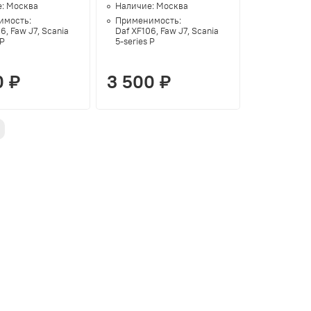
е:
Москва
Наличие:
Москва
имость:
Применимость:
6, Faw J7, Scania
Daf XF106, Faw J7, Scania
 P
5-series P
0 ₽
3 500 ₽