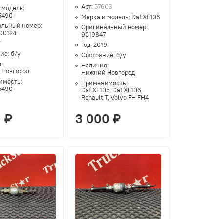
Арт:
57603
 модель:
5490
Марка и модель:
Daf XF106
альный номер:
Оригинальный номер:
00124
9019847
7
Год:
2019
ние:
б/у
Состояние:
б/у
е:
Наличие:
 Новгород
Нижний Новгород
имость:
Применимость:
5490
Daf XF105, Daf XF106,
Renault T, Volvo FH FH4
0 ₽
3 000 ₽