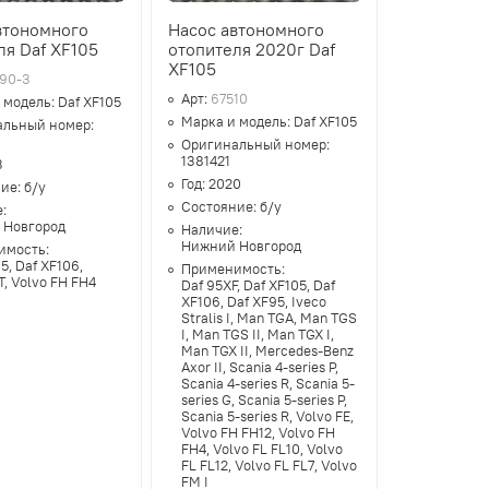
втономного
Насос автономного
ля Daf XF105
отопителя 2020г Daf
XF105
90-3
Арт:
67510
 модель:
Daf XF105
Марка и модель:
Daf XF105
альный номер:
7
Оригинальный номер:
1381421
3
Год:
2020
ние:
б/у
Состояние:
б/у
е:
 Новгород
Наличие:
Нижний Новгород
имость:
5, Daf XF106,
Применимость:
T, Volvo FH FH4
Daf 95XF, Daf XF105, Daf
XF106, Daf XF95, Iveco
Stralis I, Man TGA, Man TGS
I, Man TGS II, Man TGX I,
Man TGX II, Mercedes-Benz
Axor II, Scania 4-series P,
Scania 4-series R, Scania 5-
series G, Scania 5-series P,
Scania 5-series R, Volvo FE,
Volvo FH FH12, Volvo FH
FH4, Volvo FL FL10, Volvo
FL FL12, Volvo FL FL7, Volvo
FM I