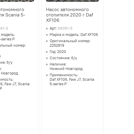
втономного
Насос автономного
я Scania 5-
отопителя 2020 г Daf
XF106
61-3
Арт:
68061-5
 модель:
Марка и модель:
Daf XF106
-series P
Оригинальный номер:
альный номер:
2252819
Год:
2020
4
Состояние:
б/у
ние:
б/у
Наличие:
е:
Нижний Новгород
 Новгород
Применимость:
имость:
Daf XF106, Faw J7, Scania
6, Faw J7, Scania
5-series P
 P