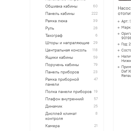
Обшивка кабины
60
Насос
отопи
Панель кабины
222
Рамка люка
39
Арт:
Марк
Руль
28
Ориг
Тахограф
6
9019
Шторы и напраляющие
29
Год:
2
Центральная консоль
118
Сост
Нали
Ящики кабины
59
Нижн
Поручень кабины
79
Прим
Daf X
Панель приборов
23
Renau
Рамка приборной
47
панели
Полка панели приборов
19
Плафон внутренний
57
Динамик
25
Дисплей климат
8
контроля
Камера
21