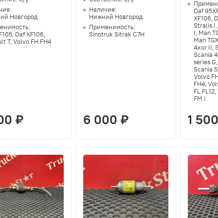
Примен
чие:
Наличие:
Daf 95XF
ий Новгород
Нижний Новгород
XF106, D
Stralis 
енимость:
Применимость:
I, Man T
F105, Daf XF106,
Sinotruk Sitrak C7H
Man TGX
lt T, Volvo FH FH4
Axor II, 
Scania 4
series G,
Scania 5
Volvo FH
FH4, Vol
FL FL12,
FM I
00 ₽
6 000 ₽
1 500