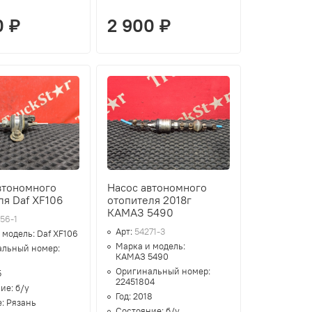
0 ₽
2 900 ₽
втономного
Насос автономного
ля Daf XF106
отопителя 2018г
КАМАЗ 5490
56-1
Арт:
54271-3
 модель:
Daf XF106
Марка и модель:
альный номер:
КАМАЗ 5490
Оригинальный номер:
5
22451804
ние:
б/у
Год:
2018
е:
Рязань
Состояние:
б/у