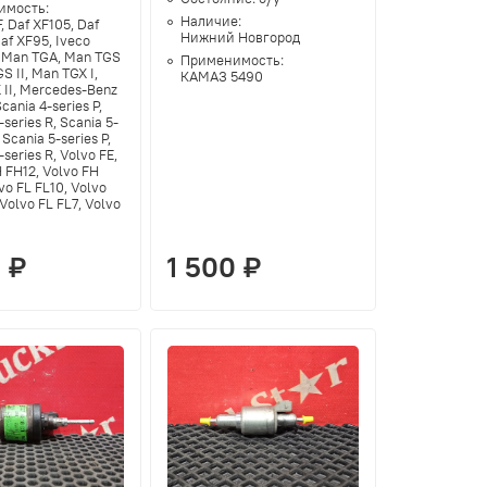
имость:
Наличие:
, Daf XF105, Daf
Нижний Новгород
af XF95, Iveco
I, Man TGA, Man TGS
Применимость:
GS II, Man TGX I,
КАМАЗ 5490
 II, Mercedes-Benz
Scania 4-series P,
-series R, Scania 5-
 Scania 5-series P,
-series R, Volvo FE,
 FH12, Volvo FH
vo FL FL10, Volvo
 Volvo FL FL7, Volvo
 ₽
1 500 ₽