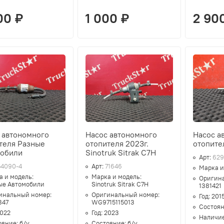
00 ₽
1 000 ₽
2 90
 автономного
Насос автономного
Насос а
теля Разные
отопителя 2023г.
отопите
мобили
Sinotruk Sitrak C7H
Арт:
629
54090-4
Арт:
71646
Марка и
а и модель:
Марка и модель:
Оригин
ые Автомобили
Sinotruk Sitrak C7H
1381421
инальный номер:
Оригинальный номер:
Год:
201
847
WG9715115013
Состоя
022
Год:
2023
Наличи
ояние:
б/у
Состояние:
б/у