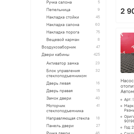
Ручка салона
5
2 9
Пепельница
9
Накладка стойки
45
Накладка салона
60
Накладка порога
75
Вещевой карман
8
Воздухозаборник
47
Двери кабины
425
Активатор замка
23
Блок управления
32
стеклоподъемником
Насос
Дверь левая
16
отопи
Дверь правая
15
Авто
Замок двери
40
Арт:
Моторчик
41
Марк
Разн
стеклоподъемника
Ориг
Направляющая стекла
18
9019
Панель двери
27
Год:
2
Ручка двери
46
Сост