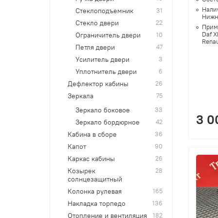
Нали
Стеклоподъемник
31
Нижн
Стекло двери
22
Прим
Daf X
Ограничитель двери
10
Renau
Петля двери
47
Усилитель двери
3
Уплотнитель двери
6
Дефлектор кабины
26
Зеркала
75
Зеркало боковое
33
3 0
Зеркало бордюрное
42
Кабина в сборе
36
Капот
90
Каркас кабины
26
Козырек
28
солнцезащитный
Колонка рулевая
165
Накладка торпедо
136
Отопление и вентиляция
182