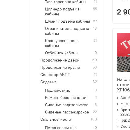
Тяга торсиона кабины
11
Цилиндр подъема
55
2 9
кабины
Шланг подъема кабины
87
Ограничитель подъема
13
кабины
Кран уровня пола
21
кабины
Отбойник кабины
9
Продолжение двери
60
Продолжение крыла
53
Селектор АКПП
11
Насос
Сиденья
32
отопи
XF10
Подлокотник
3
Ремень безопасности
1
Арт:
Марк
Сиденье водительское
6
Ориг
Сиденье пассажирское
22
2252
Спальное место
168
Год:
2
Сост
Петля спальника
0