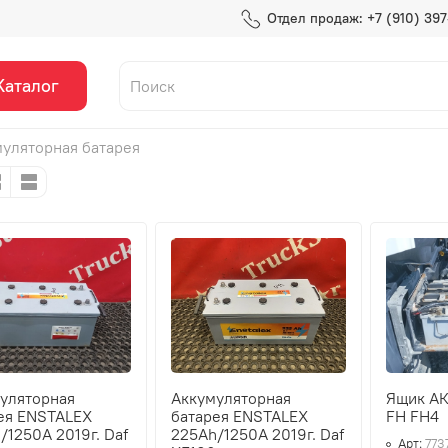
Отдел продаж: +7 (910) 39
Каталог
уляторная батарея
уляторная
Аккумуляторная
Ящик АК
ея ENSTALEX
батарея ENSTALEX
FH FH4
/1250A 2019г. Daf
225Ah/1250A 2019г. Daf
Арт:
773