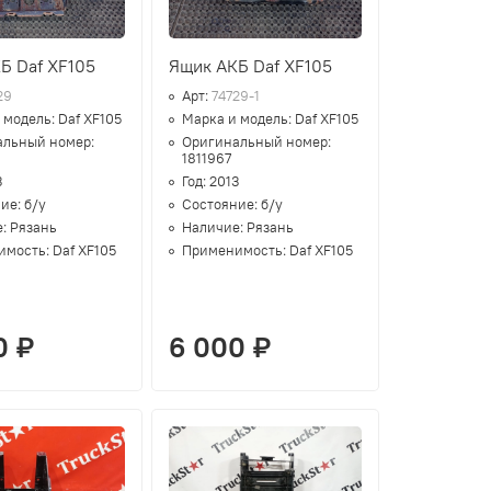
Б Daf XF105
Ящик АКБ Daf XF105
29
Арт:
74729-1
 модель:
Daf XF105
Марка и модель:
Daf XF105
альный номер:
Оригинальный номер:
1811967
3
Год:
2013
ние:
б/у
Состояние:
б/у
е:
Рязань
Наличие:
Рязань
имость:
Daf XF105
Применимость:
Daf XF105
0 ₽
6 000 ₽