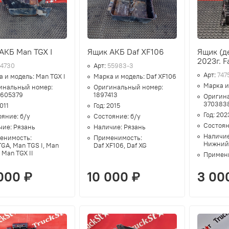
АКБ Man TGX I
Ящик АКБ Daf XF106
Ящик (д
2023г. F
74730
Арт:
55983-3
Арт:
747
а и модель:
Man TGX I
Марка и модель:
Daf XF106
Марка и
инальный номер:
Оригинальный номер:
8605379
1897413
Оригин
370383
011
Год:
2015
Год:
202
ояние:
б/у
Состояние:
б/у
Состоя
чие:
Рязань
Наличие:
Рязань
Наличи
енимость:
Применимость:
Нижний
GA, Man TGS I, Man
Daf XF106, Daf XG
, Man TGX II
Примен
000 ₽
10 000 ₽
3 00