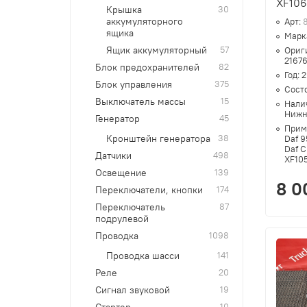
XF10
Крышка
30
аккумуляторного
Арт:
ящика
Марк
Ящик аккумуляторный
57
Ориг
2167
Блок предохранителей
82
Год:
2
Блок управления
375
Сост
Выключатель массы
15
Нали
Нижн
Генератор
45
Прим
Кронштейн генератора
38
Daf 95
Daf CF
Датчики
498
XF105
Освещение
139
8 0
Переключатели, кнопки
174
Переключатель
87
подрулевой
Проводка
1098
Проводка шасси
141
Реле
20
Сигнал звуковой
19
10