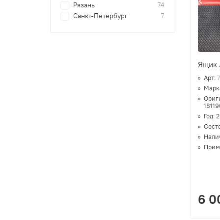
Рязань
74
Санкт-Петербург
7
Ящик 
Арт:
Марк
Ориг
18119
Год:
2
Сост
Нали
Прим
6 0