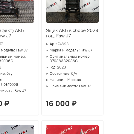
ефект) АКБ
Ящик АКБ в сборе 2023
aw J7
год. Faw J7
57
Арт:
74898
 модель:
Faw J7
Марка и модель:
Faw J7
альный номер:
Оригинальный номер:
82036C
37038382036C
3
Год:
2023
ние:
б/у
Состояние:
б/у
е:
Наличие:
Москва
 Новгород
Применимость:
Faw J7
имость:
Faw J7
0 ₽
16 000 ₽