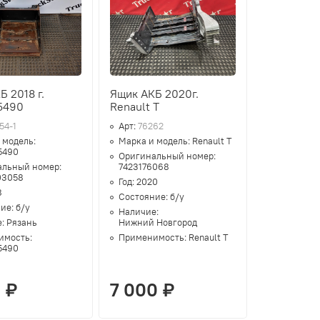
Б 2018 г.
Ящик АКБ 2020г.
5490
Renault T
54-1
Арт:
76262
 модель:
Марка и модель:
Renault T
5490
Оригинальный номер:
альный номер:
7423176068
03058
Год:
2020
8
Состояние:
б/у
ние:
б/у
Наличие:
е:
Рязань
Нижний Новгород
имость:
Применимость:
Renault T
5490
 ₽
7 000 ₽