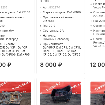
6
XF106
Марка и
83237
Арт:
83237-1
Volvo F
а и модель:
Daf XF106
Марка и модель:
Daf XF106
Оригин
220546
инальный номер:
Оригинальный номер:
681
2167681
Год:
201
019
Год:
2019
Состоя
ояние:
б/у
Состояние:
б/у
Наличи
Нижний
чие:
Наличие:
ий Новгород
Нижний Новгород
Примен
Renault 
енимость:
Применимость:
Volvo F
XF, Daf CF I, Daf CF II,
Daf 95XF, Daf CF I, Daf CF II,
 III, Daf CF IV, Daf
Daf CF III, Daf CF IV, Daf
, Daf XF106, Daf XF95
XF105, Daf XF106, Daf XF95
00 ₽
8 000 ₽
12 0