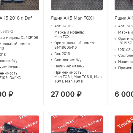
АКБ 2018 г. Daf
Ящик АКБ Man TGX II
Ящик АК
6
Арт:
74116-1
Арт:
747
55983-2
Марка и модель:
Марка и
Man TGX II
а и модель:
Daf XF106
Оригин
Оригинальный номер:
1811967
инальный номер:
81418605416
413
Год:
201
Год:
2015
018
Состоя
Состояние:
б/у
ояние:
б/у
Наличи
Наличие:
Рязань
чие:
Рязань
Примен
Применимость:
енимость:
Man TGS I, Man TGS II, Man
F106, Daf XG
TGX I, Man TGX II
00 ₽
27 000 ₽
6 00