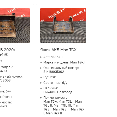
Б 2020г
Ящик АКБ Man TGX I
5490
Арт:
58354-1
17
Марка и модель:
Man TGX I
 модель:
Оригинальный номер:
5490
81418605392
альный номер:
Год:
2011
703058
Состояние:
б/у
0
Наличие:
ние:
б/у
Нижний Новгород
е:
Рязань
Применимость:
Man TGA, Man TGL I, Man
имость:
TGL II, Man TGL III, Man
5490
TGS I, Man TGS II, Man TGX
I, Man TGX II