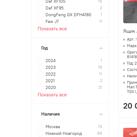
Daf XF105
19
Daf XF95
2
DongFeng GX DFH4180
1
Faw J7
11
Показать все
Ящик 
Арт:
Марк
Год
Ориг
8141
2024
1
Год:
2
2023
18
Сост
2022
11
Нали
2021
2
Прим
Man T
2020
21
TGX I
Показать все
20 
Наличие
Москва
13
Нижний Новгород
89