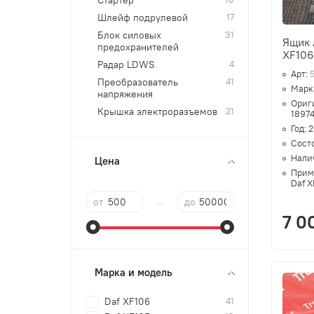
Стартер
Шлейф подрулевой
17
Блок силовых
31
Ящик 
предохранителей
XF10
Радар LDWS
4
Арт:
Преобразователь
41
Марк
напряжения
Ориг
Крышка электроразъемов
21
1897
Год:
2
Сост
Нали
Цена
Прим
Daf X
—
от
до
7 0
Марка и модель
Daf XF106
41