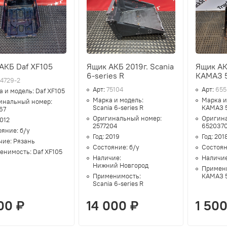
АКБ Daf XF105
Ящик АКБ 2019г. Scania
Ящик АК
6-series R
КАМАЗ 
74729-2
Арт:
75104
Арт:
655
а и модель:
Daf XF105
Марка и модель:
Марка и
инальный номер:
Scania 6-series R
КАМАЗ 
67
Оригинальный номер:
Оригин
012
2577204
652037
ояние:
б/у
Год:
2019
Год:
201
чие:
Рязань
Состояние:
б/у
Состоя
енимость:
Daf XF105
Наличие:
Наличи
Нижний Новгород
Примен
Применимость:
КАМАЗ 
Scania 6-series R
00 ₽
14 000 ₽
1 500