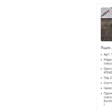
Ящик А
Арт:
Марк
Iveco 
Ориг
4104
Год:
2
Сост
Нали
Прим
Iveco
Eurotr
I