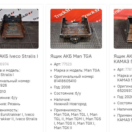
КБ Iveco Stralis I
Ящик АКБ Man TGA
Ящик АК
КАМАЗ 
76974
Арт:
77523
Арт:
778
а и модель:
Марка и модель:
Man TGA
Stralis I
Марка и
Оригинальный номер:
КАМАЗ 
инальный номер:
81418605410
2926
Оригин
Год:
2008
652093
010
Состояние:
б/у
Год:
202
ояние:
б/у
Наличие:
Состоя
чие:
Рязань
Нижний Новгород
Наличи
енимость:
Применимость:
 Eurotrakker I, Iveco
Man TGA, Man TGL I, Man
Примен
akker II, Iveco Stralis
TGL II, Man TGM I, Man TGS
КАМАЗ 
I, Man TGS II, Man TGX I,
Man TGX II