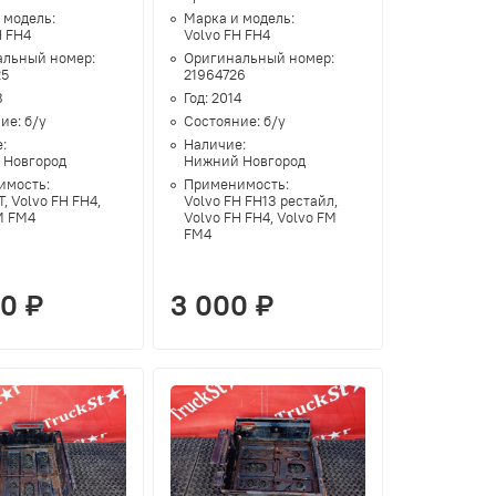
 модель:
Марка и модель:
H FH4
Volvo FH FH4
альный номер:
Оригинальный номер:
25
21964726
8
Год:
2014
ние:
б/у
Состояние:
б/у
е:
Наличие:
 Новгород
Нижний Новгород
имость:
Применимость:
T, Volvo FH FH4,
Volvo FH FH13 рестайл,
M FM4
Volvo FH FH4, Volvo FM
FM4
00 ₽
3 000 ₽