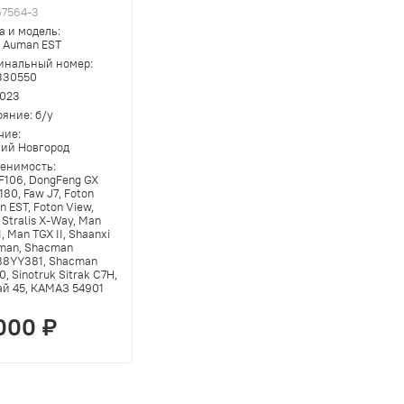
67564-3
а и модель:
n Auman EST
инальный номер:
330550
023
ояние:
б/у
чие:
ий Новгород
енимость:
F106, DongFeng GX
80, Faw J7, Foton
 EST, Foton View,
 Stralis X-Way, Man
I, Man TGX II, Shaanxi
man, Shacman
88YY381, Shacman
, Sinotruk Sitrak C7H,
ай 45, КАМАЗ 54901
000 ₽