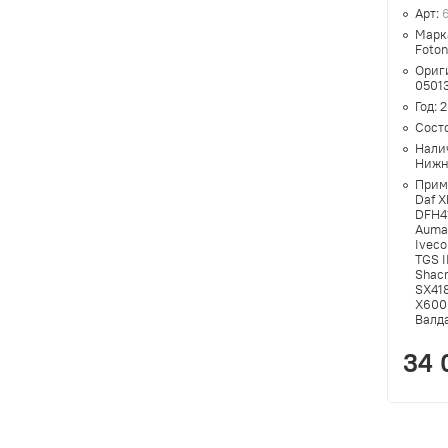
Арт:
Марк
Foto
Ориг
0501
Год:
2
Сост
Нали
Нижн
Прим
Daf X
DFH41
Auman
Iveco
TGS I
Shac
SX41
X6000
Валд
34 