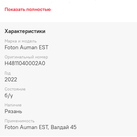
пластиковый, черный, патрубок, системы отопления и
Показать полностью
подогрева, прогрева.
Характеристики
Марка и модель
Foton Auman EST
Оригинальный номер
H4811040002A0
Год
2022
Состояние
б/у
Наличие
Рязань
Применимость
Foton Auman EST, Валдай 45