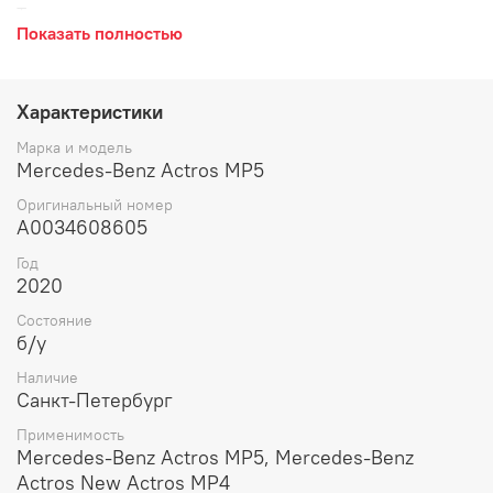
Тяга рулевая продольная в хорошем состоянии, снята с
Показать полностью
машины 2020 года. Рулевая тяга продольная, тяга
продольная рулевого механизма, тяга рулевая
продольная к рулевому механизму, тяга рулевая.
Характеристики
Марка и модель
Mercedes-Benz Actros MP5
Оригинальный номер
A0034608605
Год
2020
Состояние
б/у
Наличие
Санкт-Петербург
Применимость
Mercedes-Benz Actros MP5, Mercedes-Benz
Actros New Actros MP4