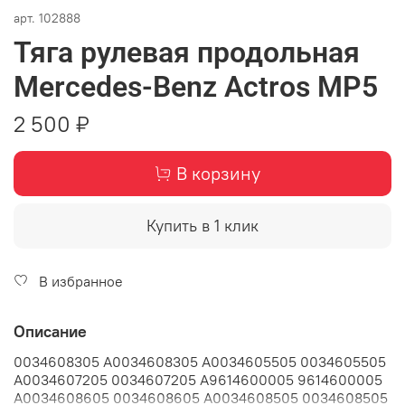
арт.
102888
Тяга рулевая продольная
Mercedes-Benz Actros MP5
2 500 ₽
В корзину
Купить в 1 клик
В избранное
Описание
0034608305 A0034608305 A0034605505 0034605505
A0034607205 0034607205 A9614600005 9614600005
A0034608605 0034608605 A0034608505 0034608505