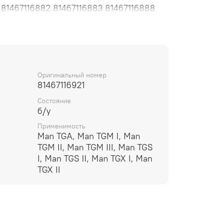
 81467116882 81467116883 81467116888
 81467116960 Тяга рулевая поперечная в
а с машины 2017 года. Тяга рулевая
авление, соединитель кулаков, труба,
Оригинальный номер
81467116921
Состояние
б/у
Применимость
Man TGA, Man TGM I, Man
TGM II, Man TGM III, Man TGS
I, Man TGS II, Man TGX I, Man
TGX II