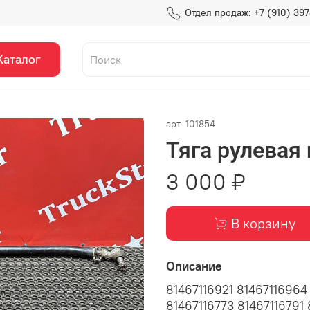
Отдел продаж: +7 (910) 39
Каталог
арт.
101854
Тяга рулевая
3 000 ₽
В корзину
Описание
81467116921 81467116964
81467116773 81467116791