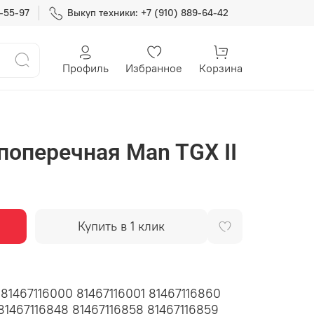
7-55-97
Выкуп техники: +7 (910) 889-64-42
Профиль
Избранное
Корзина
 поперечная Man TGX II
Купить в 1 клик
 81467116000 81467116001 81467116860
 81467116848 81467116858 81467116859