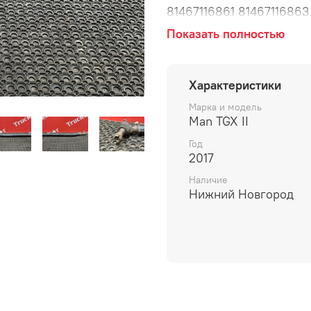
81467116861 81467116863
81467116920 81467116930
Показать полностью
хорошем состоянии, снят
поперечная, рулевое упр
балка.
Характеристики
Марка и модель
Man TGX II
Год
2017
Наличие
Нижний Новгород