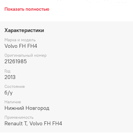
управление, соединитель кулаков, труба, балка, L=1600
Показать полностью
mm.
Характеристики
Марка и модель
Volvo FH FH4
Оригинальный номер
21261985
Год
2013
Состояние
б/у
Наличие
Нижний Новгород
Применимость
Renault T, Volvo FH FH4