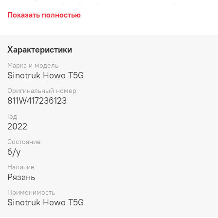
гидравлический, рабочий цилиндр, подъем кабины, под
Показать полностью
2 штуцера.
Характеристики
Марка и модель
Sinotruk Howo T5G
Оригинальный номер
811W417236123
Год
2022
Состояние
б/у
Наличие
Рязань
Применимость
Sinotruk Howo T5G