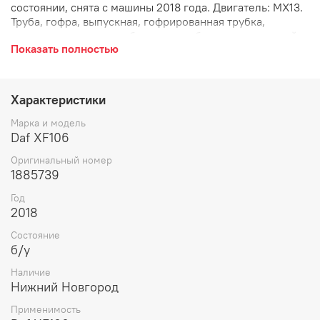
состоянии, снята с машины 2018 года. Двигатель: MX13.
Труба, гофра, выпускная, гофрированная трубка,
глушителя основного, бочки, патрубок металлический,
Показать полностью
выхлопная труба.
Характеристики
Марка и модель
Daf XF106
Оригинальный номер
1885739
Год
2018
Состояние
б/у
Наличие
Нижний Новгород
Применимость