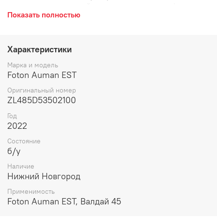
ведущего моста, левый, слева, левая сторона, L,
Показать полностью
тормозной, тормозная система, заднего, ведущего
моста, задней оси, 2-х поршневой, под дисковые
тормоза.
Характеристики
Марка и модель
Foton Auman EST
Оригинальный номер
ZL485D53502100
Год
2022
Состояние
б/у
Наличие
Нижний Новгород
Применимость
Foton Auman EST, Валдай 45