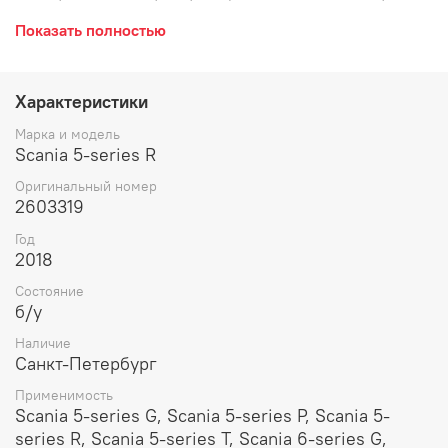
заднего моста, задняя под дисковые тормоза, ведущего
Показать полностью
моста, с подшипником. Остаток тормозного диска:
45мм.
Характеристики
Марка и модель
Scania 5-series R
Оригинальный номер
2603319
Год
2018
Состояние
б/у
Наличие
Санкт-Петербург
Применимость
Scania 5-series G, Scania 5-series P, Scania 5-
series R, Scania 5-series T, Scania 6-series G,