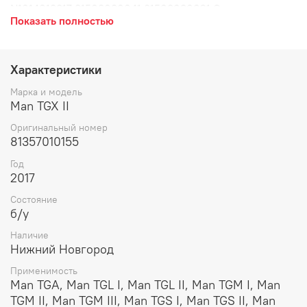
N1014013817 81508030041 81508030021 Ступица задняя
Показать полностью
в хорошем состоянии, снята с машины 2017 года.
Стоимость указана за ступицу с тормозным диском.
Ступица заднего моста, задняя под дисковые тормоза,
ступица заднего ведущего моста, задний мост, с
Характеристики
вентилируемым тормозным диском, с кассетным
подшипником, под дисковые тормоза. Остаток
Марка и модель
тормозного диска: 41мм.
Man TGX II
Оригинальный номер
81357010155
Год
2017
Состояние
б/у
Наличие
Нижний Новгород
Применимость
Man TGA, Man TGL I, Man TGL II, Man TGM I, Man
TGM II, Man TGM III, Man TGS I, Man TGS II, Man