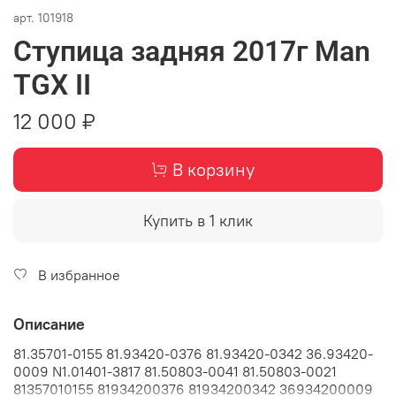
арт.
101918
Ступица задняя 2017г Man
TGX II
12 000 ₽
В корзину
Купить в 1 клик
В избранное
Описание
81.35701-0155 81.93420-0376 81.93420-0342 36.93420-
0009 N1.01401-3817 81.50803-0041 81.50803-0021
81357010155 81934200376 81934200342 36934200009