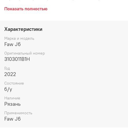
передняя, ступица колеса переднего моста, подшипник
Показать полностью
ступичный, под барабанные тормоза.
Характеристики
Марка и модель
Faw J6
Оригинальный номер
3103011B1H
Год
2022
Состояние
б/у
Наличие
Рязань
Применимость
Faw J6