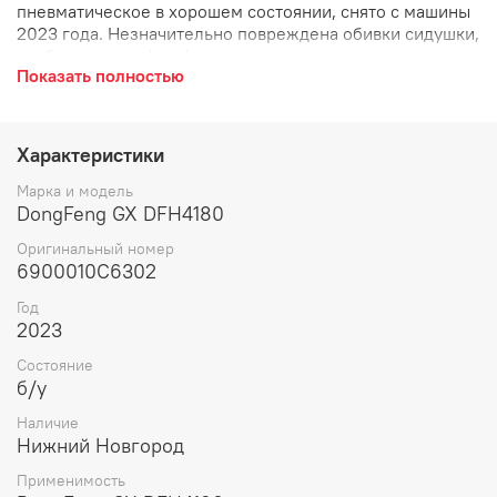
пневматическое в хорошем состоянии, снято с машины
2023 года. Незначительно повреждена обивки сидушки,
отображено на фото! сиденье пассажирское переднее
Показать полностью
правое пневматическое кресло, правое R регулируемое
на воздушной подушке, кресло для пассажира рядом с
водительским с ремнём безопасности подлокотником,
с подогревом и вентиляцией спинки.
Характеристики
Марка и модель
DongFeng GX DFH4180
Оригинальный номер
6900010C6302
Год
2023
Состояние
б/у
Наличие
Нижний Новгород
Применимость