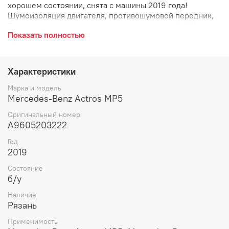
хорошем состоянии, снята с машины 2019 года!
Шумоизоляция двигателя, противошумовой передник,
боковая часть шумоизоляции, левая сторона L, LH,
Показать полностью
защита вентилятора.
Характеристики
Марка и модель
Mercedes-Benz Actros MP5
Оригинальный номер
A9605203222
Год
2019
Состояние
б/у
Наличие
Рязань
Применимость