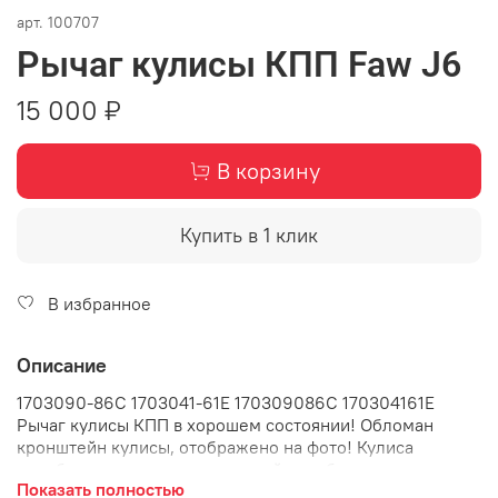
арт.
100707
Рычаг кулисы КПП Faw J6
15 000 ₽
В корзину
Купить в 1 клик
В избранное
Описание
1703090-86C 1703041-61E 170309086C 170304161E
Рычаг кулисы КПП в хорошем состоянии! Обломан
кронштейн кулисы, отображено на фото! Кулиса
коробки передач, механической коробки переключения
Показать полностью
передач, механики, КПП, рычаг переключения передач,