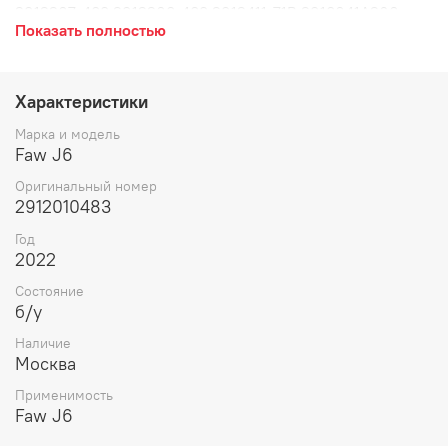
2912207-483 2912208-483 2912411-71B 2918041A260
Показать полностью
2918046A260 2918042-260-C00 Рессора задняя в
хорошем состоянии, снята с машины 2022 года. Рессора
задняя 12-ти листовая, амортизация заднего моста,
пружина подвески, рессора.
Характеристики
Марка и модель
Faw J6
Оригинальный номер
2912010483
Год
2022
Состояние
б/у
Наличие
Москва
Применимость
Faw J6