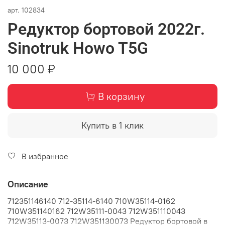
арт.
102834
Редуктор бортовой 2022г.
Sinotruk Howo T5G
10 000 ₽
В корзину
Купить в 1 клик
В избранное
Описание
712351146140 712-35114-6140 710W35114-0162
710W351140162 712W35111-0043 712W351110043
712W35113-0073 712W351130073 Редуктор бортовой в