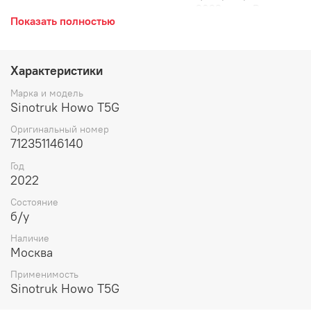
хорошем состоянии, снят с машины 2022 года. Редуктор
Показать полностью
бортовой, в сборе с сателлитами, крышка.
Характеристики
Марка и модель
Sinotruk Howo T5G
Оригинальный номер
712351146140
Год
2022
Состояние
б/у
Наличие
Москва
Применимость
Sinotruk Howo T5G