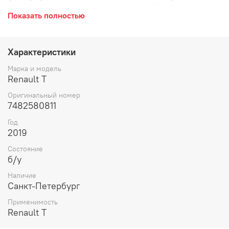
трещина пластика как на фотографии! Цена указана за
Показать полностью
продолжение двери в сборе как на фотографии.
Продолжение двери левой внутренняя часть, слева, L,
облицовка, накладка, удлинитель, удлинение с
внутренней стороны, наружняя часть.
Характеристики
Марка и модель
Renault T
Оригинальный номер
7482580811
Год
2019
Состояние
б/у
Наличие
Санкт-Петербург
Применимость
Renault T