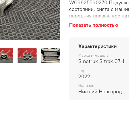
WG9925590270 Подушка 
состоянии, снята с маши
передняя правая, кроншт
передняя, универсальная,
Показать полностью
Характеристики
Марка и модель
Sinotruk Sitrak C7H
Год
2022
Наличие
Нижний Новгород