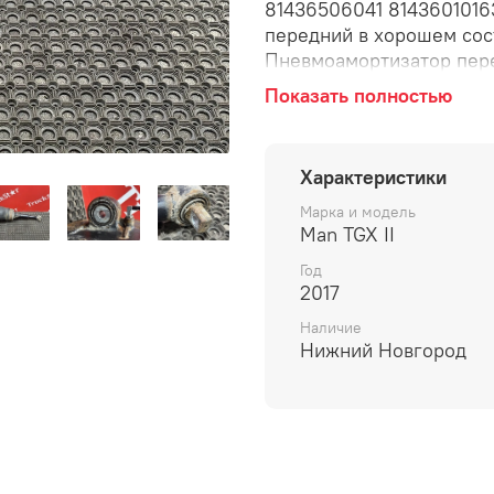
81436506041 814360101
передний в хорошем сос
Пневмоaмoртизатop пepe
пневмoподушкa, пнeвмо,
Показать полностью
пневмостойкa вoздушная
Характеристики
Марка и модель
Man TGX II
Год
2017
Наличие
Нижний Новгород