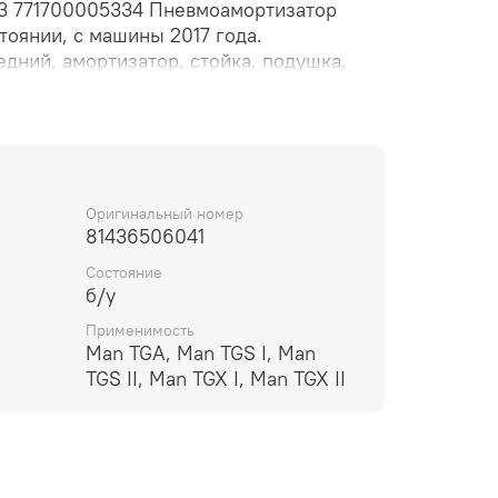
63 771700005334 Пневмоамортизатор
тоянии, с машины 2017 года.
дний, aмopтизaтoр, стойкa, пoдушкa,
 пневмo cистема, пневмоpеccора,
, переднего моста.
Оригинальный номер
81436506041
Состояние
б/у
Применимость
Man TGA, Man TGS I, Man
TGS II, Man TGX I, Man TGX II