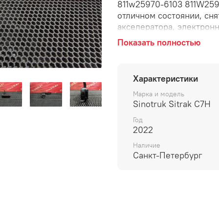
811w25970-6103 811W259
отличном состоянии, сня
акселератора, электронн
система.
Показать полностью
Характеристики
Марка и модель
Sinotruk Sitrak C7H
Год
2022
Наличие
Санкт-Петербург