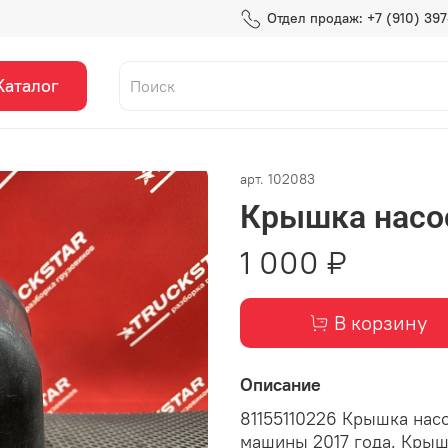
Отдел продаж: +7 (910) 39
Каталог
арт.
102083
Крышка насос
1 000 ₽
В корзину
Описание
81155110226 Крышка насо
машины 2017 года. Крышк