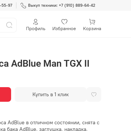
7-55-97
Выкуп техники: +7 (910) 889-64-42
Профиль
Избранное
Корзина
а AdBlue Man TGX II
Купить в 1 клик
са AdBlue в отличном состоянии, снята с
а бака AdBlue, заглушка, накладка,