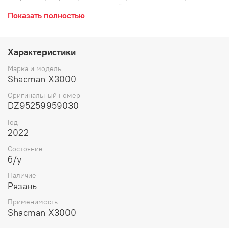
часть, крылья задние, локер, брызговик, заднее, задняя
Показать полностью
верхняя часть левое, слева, LH, L / правое, справа, R,
RH.
Характеристики
Марка и модель
Shacman X3000
Оригинальный номер
DZ95259959030
Год
2022
Состояние
б/у
Наличие
Рязань
Применимость
Shacman X3000