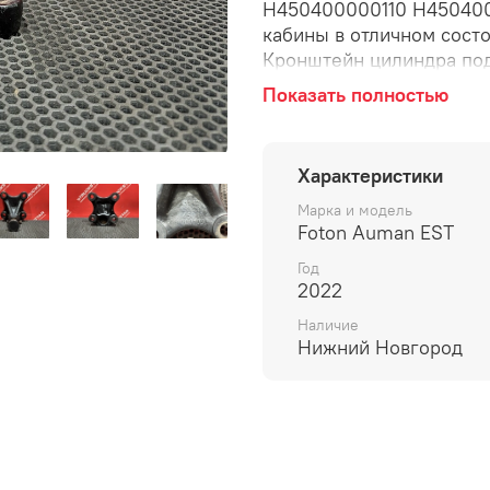
H450400000110 H450400
кабины в отличном состо
Кронштейн цилиндра под
подъема, подшипника, н
Показать полностью
фиксатор, держатель.
Характеристики
Марка и модель
Foton Auman EST
Год
2022
Наличие
Нижний Новгород