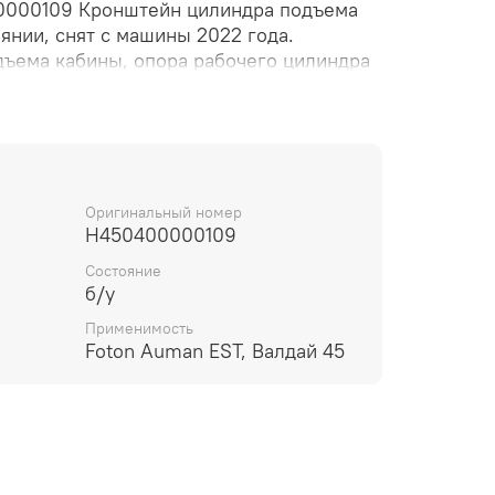
000109 Кронштейн цилиндра подъема
янии, снят с машины 2022 года.
ъема кабины, опора рабочего цилиндра
аклона кабины, крепёжный элемент,
Оригинальный номер
H450400000109
Состояние
б/у
Применимость
Foton Auman EST, Валдай 45