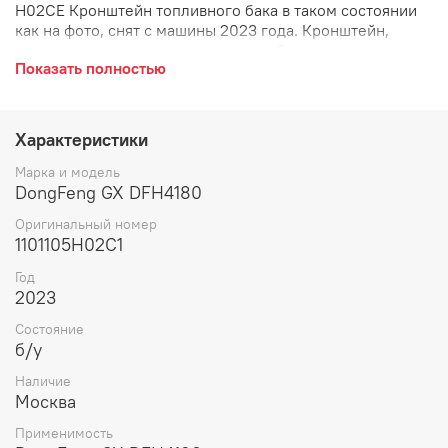
H02CE Кронштейн топливного бака в таком состоянии
как на фото, снят с машины 2023 года. Кронштейн,
крепление, держатель топливного бака, подставка,
Показать полностью
крепеж, лента, лента крепления бака, фиксатор бак.
Характеристики
Марка и модель
DongFeng GX DFH4180
Оригинальный номер
1101105H02C1
Год
2023
Состояние
б/у
Наличие
Москва
Применимость