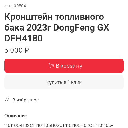
арт.
100504
Кронштейн топливного
бака 2023г DongFeng GX
DFH4180
5 000 ₽
В корзину
Купить в 1 клик
В избранное
Описание
1101105-H02C1 1101105H02C1 1101105H02CE 1101105-