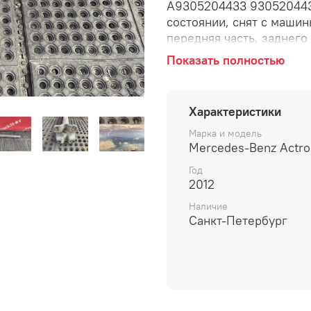
A9305204433 930520443
состоянии, снят с машин
передняя часть, заднего
железный, опора, крепеж
Показать полностью
Характеристики
Марка и модель
Mercedes-Benz Actr
Год
2012
Наличие
Санкт-Петербург