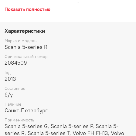
полом, кран уровня пола главный, подвески, заднего
Показать полностью
ведущего моста, блок электромагнитных клапанов,
одинарный, тормозная система, пневматической
системы, модуль, ECAS, ЕКАС.
Характеристики
Марка и модель
Scania 5-series R
Оригинальный номер
2084509
Год
2013
Состояние
б/у
Наличие
Санкт-Петербург
Применимость
Scania 5-series G, Scania 5-series P, Scania 5-
series R, Scania 5-series T, Volvo FH FH13, Volvo