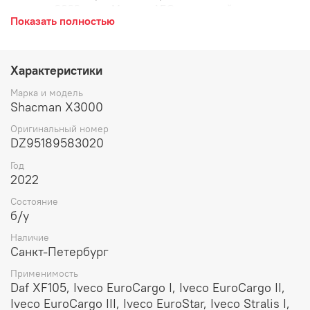
машины 2022 года. Модуль АБС тормозной системы,
Показать полностью
кран ABS, с модулятором ABS, модуль тормозной
системы, АБС.
Характеристики
Марка и модель
Shacman X3000
Оригинальный номер
DZ95189583020
Год
2022
Состояние
б/у
Наличие
Санкт-Петербург
Применимость
Daf XF105, Iveco EuroCargo I, Iveco EuroCargo II,
Iveco EuroCargo III, Iveco EuroStar, Iveco Stralis I,