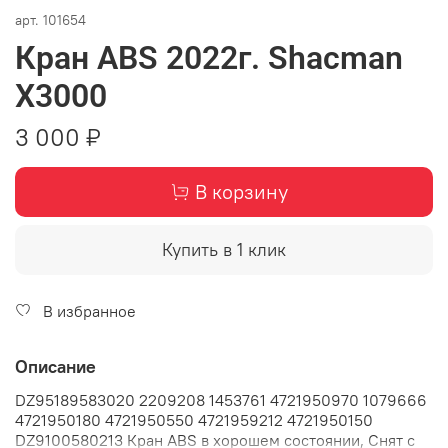
арт.
101654
Кран ABS 2022г. Shacman
X3000
3 000 ₽
В корзину
Купить в 1 клик
В избранное
Описание
DZ95189583020 2209208 1453761 4721950970 1079666
4721950180 4721950550 4721959212 4721950150
DZ9100580213 Кран ABS в хорошем состоянии, Снят с