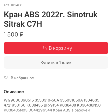
арт.
102468
Кран ABS 2022г. Sinotruk
Sitrak C7H
1 500 ₽
В корзину
Купить в 1 клик
В избранное
Описание
WG9000360515 3550310-50A 355031050A 1304635
4721950160 K038435 BR-9154 K038438 K038438N50
K038435N03 0044296544 Кран ABS в рабочем