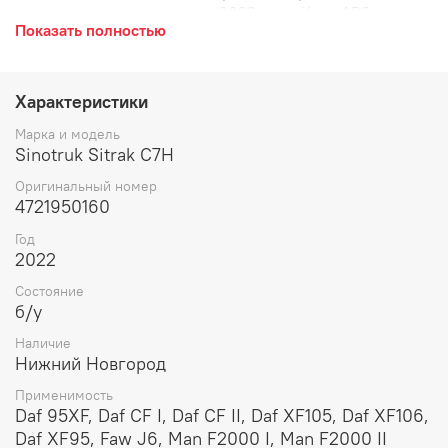
состоянии, снята с машины 2022 года. Кран ABS, модуль
Показать полностью
АБС тормозной системы, клапан ABS.
Характеристики
Марка и модель
Sinotruk Sitrak C7H
Оригинальный номер
4721950160
Год
2022
Состояние
б/у
Наличие
Нижний Новгород
Применимость
Daf 95XF, Daf CF I, Daf CF II, Daf XF105, Daf XF106,
Daf XF95, Faw J6, Man F2000 I, Man F2000 II