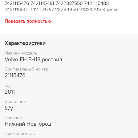
7421115476 7421115481 7422337550 7421115483
7421115501 7421121787 23294956 21834205 Корпус
воздушного фильтра в таком состоянии как на фото,
Показать полностью
снят с машины 2011 года. Дефект: трещина на корпусе,
на крышке воздушного фильтра. Корпус воздушного
фильтра, воздуховод, пластиковый, фильтр воздушный,
за кабиной, с крышкой.
Характеристики
Марка и модель
Volvo FH FH13 рестайл
Оригинальный номер
21115476
Год
2011
Состояние
б/у
Наличие
Нижний Новгород
Применимость