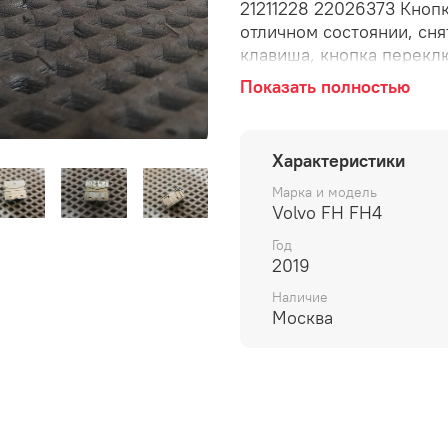
21211228 22026373 Кноп
отличном состоянии, сня
клавиша, кнопка перекл
между машинами, систе
Показать полностью
столкновения.
Характеристики
Марка и модель
Volvo FH FH4
Год
2019
Наличие
Москва