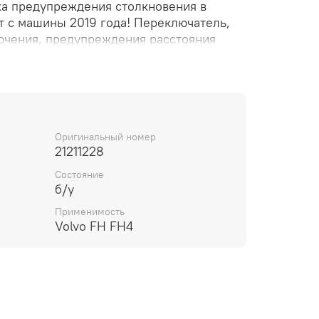
ка предупреждения столкновения в
т с машины 2019 года! Переключатель,
ючения, предупреждения расстояния
ма предотвращения лобового
Оригинальный номер
21211228
Состояние
б/у
Применимость
Volvo FH FH4