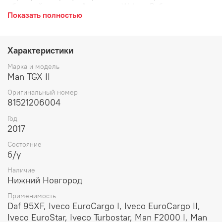
обратный, тормозной системы Wabco, Вабко.
Показать полностью
Характеристики
Марка и модель
Man TGX II
Оригинальный номер
81521206004
Год
2017
Состояние
б/у
Наличие
Нижний Новгород
Применимость
Daf 95XF, Iveco EuroCargo I, Iveco EuroCargo II,
Iveco EuroStar, Iveco Turbostar, Man F2000 I, Man