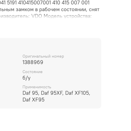
41 5191 410415007001 410 415 007 001
льным замком в рабочем состоянии, снят
оизводитель: VDO Модель устройства:
sel Sensor или блок управления/датчик
жение питания: 24V Номер детали VDO:
олнительный номер: 501 041 5191 Номер
тронный блок управления центрального
замком.
Оригинальный номер
1388969
Состояние
б/у
Применимость
Daf 95, Daf 95XF, Daf XF105,
Daf XF95