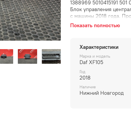
1388969 5010415191 501 0
Блок управления центра
с машины 2018 года. Пр
CDS-3 (Common Rail Die
Показать полностью
3-го поколения). Напря
VDO 410 415 007 001 Доп
DAF: 1388969 ЭБУ, элек
Характеристики
замка, блок управления 
Марка и модель
Daf XF105
Год
2018
Наличие
Нижний Новгород