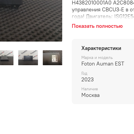
H4382010001A0 A2C808
управления CBCU3-E в о
года! Двигатель: ISG12E
Производитель: Contine
Показать полностью
производства: Китай (Ma
A2C80842000 Производ
производства: 13 апреля
Характеристики
Версия устройства / ПО:
Дополнительный номер: 
Марка и модель
Foton Auman EST
управления CBCU3-E, сис
Год
2023
Наличие
Москва