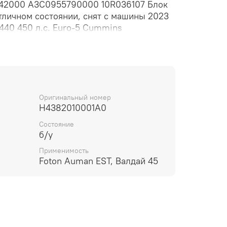
42000 A3C0955790000 10R036107 Блок
тличном состоянии, снят с машины 2023
5440 450 л.с. Euro-5 Cummins
ntal Automotive GmbH Страна
de In China) Номер оригинальный:
ственный номер: A3C0955790000 Дата
 2023 года Серийный номер: 100204
 0.7 Рабочее напряжение: 24V, 24 вольт
10R 036107 Электронный блок
Оригинальный номер
H4382010001A0
тема управления, мозги, ЭБУ.
Состояние
б/у
Применимость
Foton Auman EST, Валдай 45