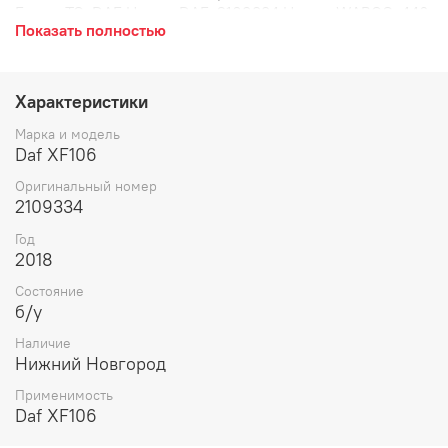
Бренд ТС: DAF Номер DAF: 2109334 Номер WABCO: 446
Показать полностью
067 035 0 Дата производства: 15-я неделя 2018 года
(15/18). Рабочее напряжение: 24V. Датчик Distronic,
радар, контроллер, автопилот, АСС, сенсор,
электронный блок.
Характеристики
Марка и модель
Daf XF106
Оригинальный номер
2109334
Год
2018
Состояние
б/у
Наличие
Нижний Новгород
Применимость
Daf XF106