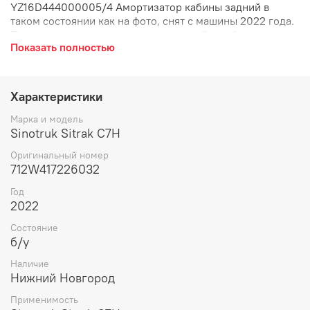
YZ16D444000005/4 Амортизатор кабины задний в
таком состоянии как на фото, снят с машины 2022 года.
Присутствуют замятия, поврежден сайлентблок
Показать полностью
отображено на фото! Амортизатор кабины задний
пневматический, пневмо, амортик, воздушная подушка
кабины, подвеска кабины, задний.
Характеристики
Марка и модель
Sinotruk Sitrak C7H
Оригинальный номер
712W417226032
Год
2022
Состояние
б/у
Наличие
Нижний Новгород
Применимость