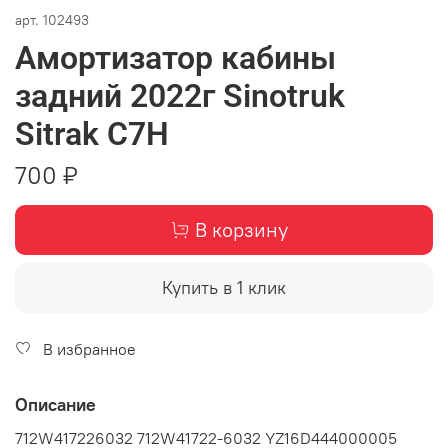
арт.
102493
Амортизатор кабины
задний 2022г Sinotruk
Sitrak C7H
700 ₽
В корзину
Купить в 1 клик
В избранное
Описание
712W417226032 712W41722-6032 YZ16D444000005